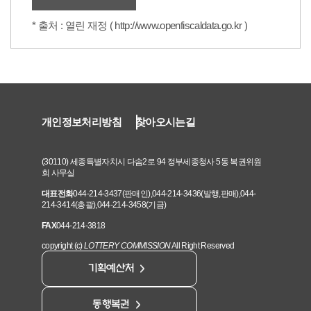
* 출처 : 열린 재정 (
http://www.openfiscaldata.go.kr
)
개인정보처리방침
찾아오시는길
(30110) 세종특별자치시 다솜2로 94 정부세종청사 5동 복권위원
회 사무실
대표전화
044-214-3437(판매인),044-214-3436(발행,판매),044-
214-3414(총괄),044-214-3458(기금)
FAX
044-214-3818
copyright (c)
LOTTERY COMMISSION
All Right Reserved
기획예산처
동행복권