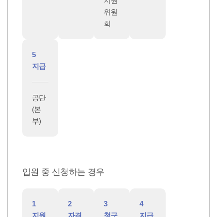
지원
위원
회
5
지급
공단
(본
부)
입원 중 신청하는 경우
1
2
3
4
지원
자격
청구
지급