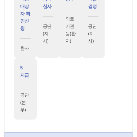
대상
심사
결정
자 확
의료
인신
공단
기관
공단
청
(지
등(환
(지
사)
자)
사)
환자
5
지급
공단
(본
부)